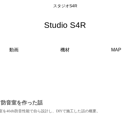
スタジオS4R
Studio S4R
動画
機材
MAP
IY防音室を作った話
室を40db防音性能で自ら設計し、DIYで施工した話の概要。